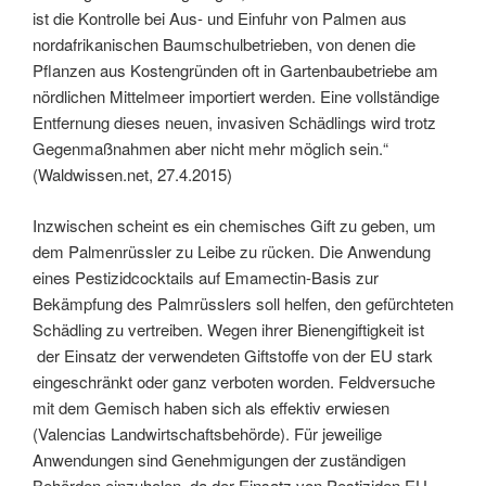
ist die Kontrolle bei Aus- und Einfuhr von Palmen aus
nordafrikanischen Baumschulbetrieben, von denen die
Pflanzen aus Kostengründen oft in Gartenbaubetriebe am
nördlichen Mittelmeer importiert werden. Eine vollständige
Entfernung dieses neuen, invasiven Schädlings wird trotz
Gegenmaßnahmen aber nicht mehr möglich sein.“
(Waldwissen.net, 27.4.2015)
Inzwischen scheint es ein chemisches Gift zu geben, um
dem Palmenrüssler zu Leibe zu rücken. D
ie Anwendung
eines Pestizidcocktails auf Emamectin-Basis zur
Bekämpfung des Palmrüsslers soll helfen, den gefürchteten
Schädling zu vertreiben. Wegen ihrer Bienengiftigkeit ist
der Einsatz der verwendeten Giftstoffe von der EU stark
eingeschränkt oder ganz verboten worden.
Feldversuche
mit dem Gemisch haben sich als effektiv erwiesen
(Valencias Landwirtschaftsbehörde). Für jeweilige
Anwendungen sind Genehmigungen der zuständigen
Behörden einzuholen, da de
r Einsatz von Pestiziden EU-