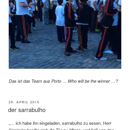
Das ist das Team aus Porto … Who will be the winner …?
VERÖFFENTLICHT
29. APRIL 2015
AM
der sarrabulho
„… ich habe ihn eingeladen, sarrabulho zu essen. Herr
Casimiro beeilte sich die Tür zu öffnen, und ließ uns den