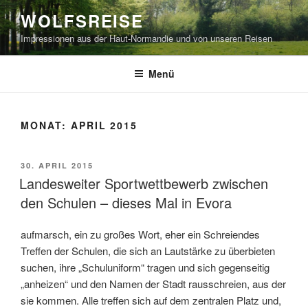
Zum
WOLFSREISE
Inhalt
Impressionen aus der Haut-Normandie und von unseren Reisen
springen
Menü
MONAT:
APRIL 2015
VERÖFFENTLICHT
30. APRIL 2015
AM
Landesweiter Sportwettbewerb zwischen
den Schulen – dieses Mal in Evora
aufmarsch, ein zu großes Wort, eher ein Schreiendes
Treffen der Schulen, die sich an Lautstärke zu überbieten
suchen, ihre „Schuluniform“ tragen und sich gegenseitig
„anheizen“ und den Namen der Stadt rausschreien, aus der
sie kommen. Alle treffen sich auf dem zentralen Platz und,