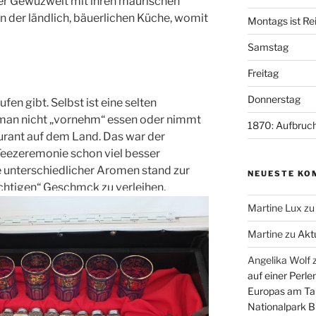
der Gewüzwelt mit ihren maurischen
in der ländlich, bäuerlichen Küche, womit
Montags ist Re
Samstag
Freitag
Donnerstag
fen gibt. Selbst ist eine selten
 man nicht „vornehm“ essen oder nimmt
1870: Aufbruch
urant auf dem Land. Das war der
eezeremonie schon viel besser
e unterschiedlicher Aromen stand zur
NEUESTE KO
ichtigen“ Geschmck zu verleihen.
Martine Lux
z
Martine
zu
Akt
Angelika Wolf
auf einer Perle
Europas am Tar
Nationalpark B