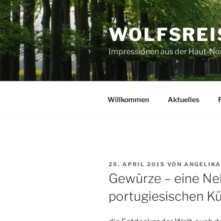
Zum
Inhalt
WOLFSREI
springen
Impressionen aus der Haut-No
Willkommen
Aktuelles
VERÖFFENTLICHT
25. APRIL 2015
VON
ANGELIKA
AM
Gewürze – eine Ne
portugiesischen K