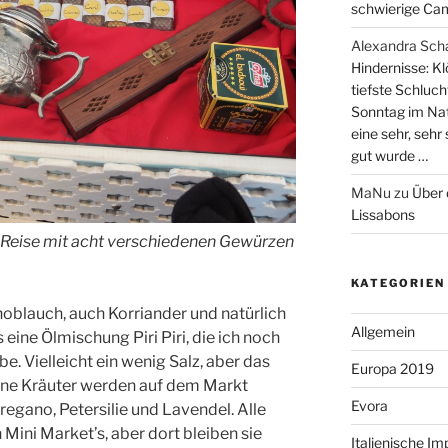
schwierige Cam
Alexandra Sch
Hindernisse: Kl
tiefste Schluch
Sonntag im Nat
eine sehr, sehr
gut wurde …
MaNu
zu
Über 
Lissabons
 Reise mit acht verschiedenen Gewürzen
KATEGORIEN
oblauch, auch Korriander und natürlich
Allgemein
 eine Ölmischung Piri Piri, die ich noch
. Vielleicht ein wenig Salz, aber das
Europa 2019
üne Kräuter werden auf dem Markt
Evora
regano, Petersilie und Lavendel. Alle
Mini Market’s, aber dort bleiben sie
Italienische I