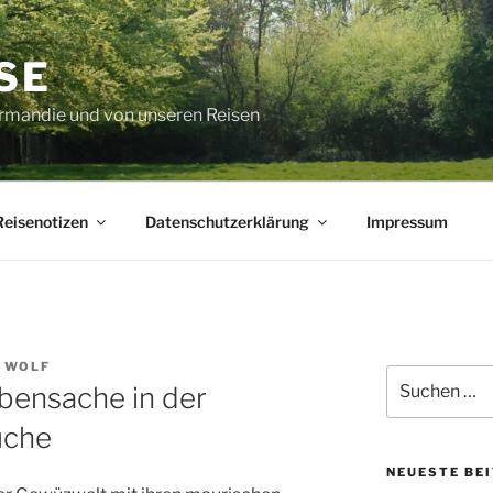
SE
rmandie und von unseren Reisen
Reisenotizen
Datenschutzerklärung
Impressum
 WOLF
Suche
bensache in der
nach:
üche
NEUESTE BE