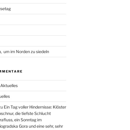
isetag
, um im Norden zu siedeln
MMENTARE
u
Aktuelles
uelles
zu
Ein Tag voller Hindernisse: Klöster
nschnur, die tiefste Schlucht
afluss, ein Sonntag im
iogradska Gora und eine sehr, sehr