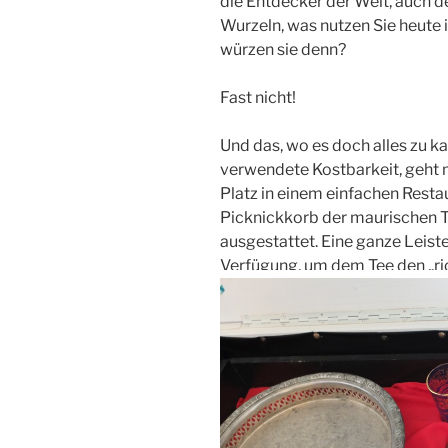
die Entdecker der Welt, auch 
Wurzeln, was nutzen Sie heute 
würzen sie denn?
Fast nicht!
Und das, wo es doch alles zu kau
verwendete Kostbarkeit, geht
Platz in einem einfachen Resta
Picknickkorb der maurischen T
ausgestattet. Eine ganze Leist
Verfügung, um dem Tee den „r