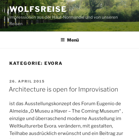
Zum
WOLFSREISE
Inhalt
Impressionen aus der Haut-Normandie und von unseren
springen
Reisen
Menü
KATEGORIE:
EVORA
VERÖFFENTLICHT
26. APRIL 2015
AM
Architecture is open for Improvisation
ist das Ausstellungskonzept des Forum Eugenio de
Almeida „O Museu a Haver – The Coming Museum“ ,
einzige und überraschend moderne Ausstellung im
Weltkulturerbe Evora. verändern, mit gestalten,
Teilhabe ausdrücklich erwünscht und ein Beitrag zur