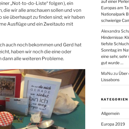
auf einer Perle
er „Not-to-do-Liste“ folgen ), ein
Europas am Tar
 die wir alle anschauen sollen und von
Nationalpark B
 sie überhaupt zu finden sind; wir haben
schwierige Cam
me Ausflüge und ein Zweitauto mit
Alexandra Sch
Hindernisse: Kl
tiefste Schluch
be ich auch noch bekommen und Gerd hat
Sonntag im Nat
icht, haben wir noch die eine oder
eine sehr, sehr
n dann alle weiteren Probleme.
gut wurde …
MaNu
zu
Über 
Lissabons
KATEGORIEN
Allgemein
Europa 2019