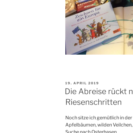
VERÖFFENTLICHT
19. APRIL 2019
AM
Die Abreise rückt n
Riesenschritten
Noch sitze ich gemütlich in d
Apfelbäumen, wilden Veilchen, 
Suche nach Osterhasen.