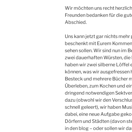
Wir möchten uns recht herzlich
Freunden bedanken für die gu
Abschied.
Uns kann jetzt gar nichts mehr 
beschenkt mit Eurem Kommen, 
sehen sollen. Wir sind nun im 
zwei dauerhaften Würsten, die 
haben wir zwei silberne Löffel e
können, was wir ausgefressen 
Besteck und mehrere Bücher m
Überleben, zum Kochen und ei
dringend notwendigen Sektver
dazu (obwohl wir den Verschluss
schnell geleert), wir haben Mu
dabei, eine neue Aufgabe gek
Dörfern und Städten (davon ste
in den blog – oder sollen wir 