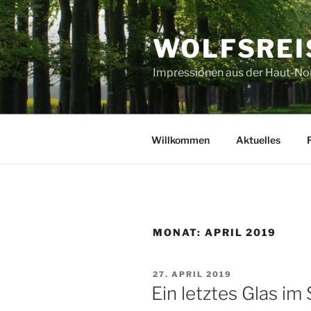
Zum
Inhalt
WOLFSREI
springen
Impressionen aus der Haut-No
Willkommen
Aktuelles
MONAT:
APRIL 2019
VERÖFFENTLICHT
27. APRIL 2019
AM
Ein letztes Glas im