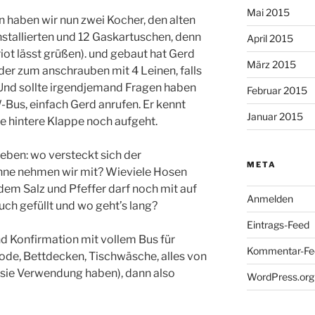
Mai 2015
n haben wir nun zwei Kocher, den alten
nstallierten und 12 Gaskartuschen, denn
April 2015
riot lässt grüßen). und gebaut hat Gerd
März 2015
er zum anschrauben mit 4 Leinen, falls
 Und sollte irgendjemand Fragen haben
Februar 2015
-Bus, einfach Gerd anrufen. Er kennt
Januar 2015
ie hintere Klappe noch aufgeht.
eben: wo versteckt sich der
META
ne nehmen wir mit? Wieviele Hosen
em Salz und Pfeffer darf noch mit auf
Anmelden
uch gefüllt und wo geht’s lang?
Eintrags-Feed
nd Konfirmation mit vollem Bus für
Kommentar-Fe
de, Bettdecken, Tischwäsche, alles von
s sie Verwendung haben), dann also
WordPress.org