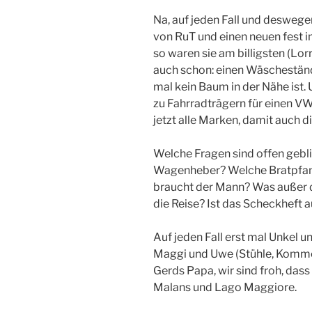
Na, auf jeden Fall und deswege
von RuT und einen neuen fest i
so waren sie am billigsten (Lor
auch schon: einen Wäscheständ
mal kein Baum in der Nähe ist.
zu Fahrradträgern für einen VW
jetzt alle Marken, damit auch d
Welche Fragen sind offen gebli
Wagenheber? Welche Bratpfan
braucht der Mann? Was außer d
die Reise? Ist das Scheckheft a
Auf jeden Fall erst mal Unkel u
Maggi und Uwe (Stühle, Kommo
Gerds Papa, wir sind froh, das
Malans und Lago Maggiore.