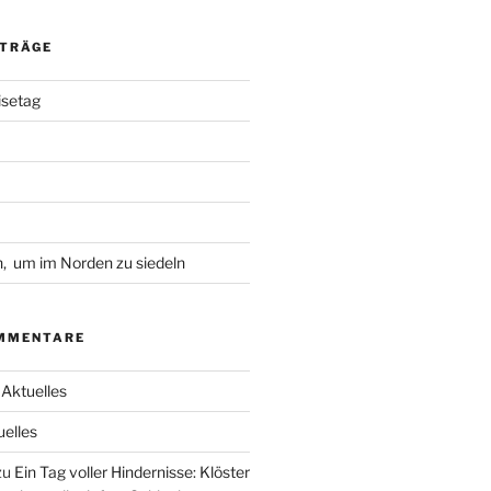
ITRÄGE
isetag
, um im Norden zu siedeln
MMENTARE
u
Aktuelles
uelles
zu
Ein Tag voller Hindernisse: Klöster