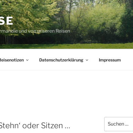
SE
rmandie und von unseren Reisen
Reisenotizen
Datenschutzerklärung
Impressum
Suche
 Stehn‘ oder Sitzen …
nach: