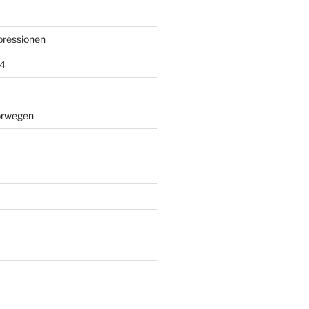
mpressionen
4
orwegen