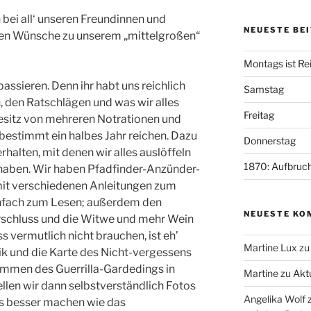
 bei all‘ unseren Freundinnen und
NEUESTE BE
ten Wünsche zu unserem „mittelgroßen“
Montags ist Re
passieren. Denn ihr habt uns reichlich
Samstag
den Ratschlägen und was wir alles
Freitag
Besitz von mehreren Notrationen und
bestimmt ein halbes Jahr reichen. Dazu
Donnerstag
rhalten, mit denen wir alles auslöffeln
1870: Aufbruch
haben. Wir haben Pfadfinder-Anzünder-
it verschiedenen Anleitungen zum
nfach zum Lesen; außerdem den
NEUESTE KO
schluss und die Witwe und mehr Wein
 vermutlich nicht brauchen, ist eh’
Martine Lux
z
sik und die Karte des Nicht-vergessens
ommen des Guerrilla-Gardedings in
Martine
zu
Akt
llen wir dann selbstverständlich Fotos
Angelika Wolf
das besser machen wie das