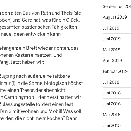
September 20
 den alten Bus von Ruth und Theis (sie
August 2019
ßen) und Gerd hat, was für ein Glück,
 gesamten bastlerischen Fähigkeiten
Juli 2019
g neue Ideen entwickeln kann.
Juni 2019
fangen: ein Brett wieder richten, das
Mai 2019
henen Kasten einsetzen. Und
April 2019
ng. Jetzt haben wir:
Februar 2019
ugang nach außen, eine faltbare
Juli 2018
r nur (!) in die Sonne, biologisch höchst
tte, einen Tresor, der aber nicht
Juni 2018
in Campingmobil, denn erst hatten wir
Juni 2016
Zulassungsstelle fordert einen fest
’s nix mit Wohnen und Mobil! Was soll
Mai 2016
werden, die nicht mehr kochen? Dann
Juni 2015