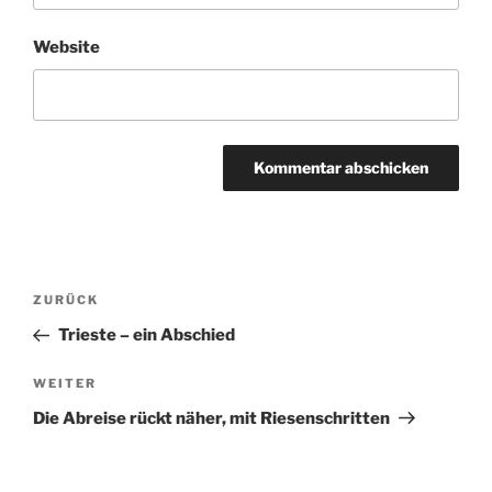
Website
Beitragsnavigation
Vorheriger
ZURÜCK
Beitrag
Trieste – ein Abschied
Nächster
WEITER
Beitrag
Die Abreise rückt näher, mit Riesenschritten