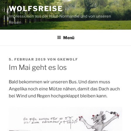
Zum
WOLFSREISE
Inhalt
Impressionen aus der Haut-Normandie und von unseren
springen
Reisen
Menü
VERÖFFENTLICHT
5. FEBRUAR 2019
VON
GKEWOLF
AM
Im Mai geht es los
Bald bekommen wir unseren Bus. Und dann muss
Angelika noch eine Mütze nähen, damit das Dach auch
bei Wind und Regen hochgeklappt bleiben kann.